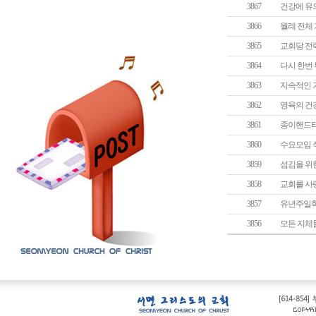
3867
건강에 유의
3866
월례 전체 
3865
교회당 전력
3864
다시 한번 
3863
지속적인 
3862
영육의 건강
3861
종이핸드타
3860
수요모임 
3859
섬김을 위한
3858
교회를 사
3857
유년주일학
3856
모든 지체