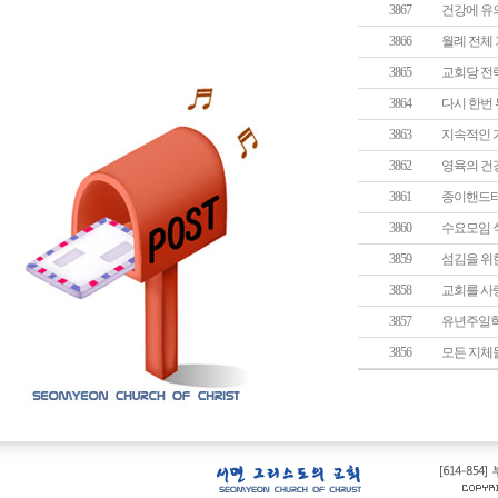
3867
건강에 유의
3866
월례 전체 
3865
교회당 전력
3864
다시 한번 
3863
지속적인 
3862
영육의 건강
3861
종이핸드타
3860
수요모임 
3859
섬김을 위한
3858
교회를 사
3857
유년주일학
3856
모든 지체